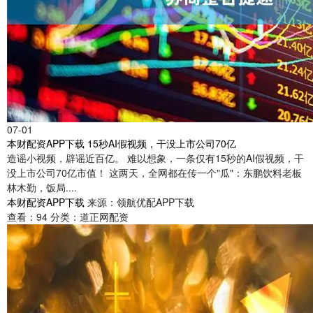
07-01
本财配资APP下载 15秒AI假视频，干没上市公司70亿
造谣小视频，辟谣近百亿。 难以想象，一条仅有15秒的AI假视频，干
没上市公司70亿市值！ 这两天，全网都在传一个"瓜"：东鹏饮料老板
林木勤，饭局....
本财配资APP下载
来源：领航优配APP下载
查看：
94
分类：
道正网配资