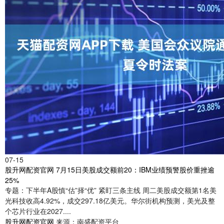
07-15
股升网配资官网 7月15日美股成交额前20：IBM业绩预警股价重挫逾
25%
专题：下半年A股慎“估”择“优” 紧盯三条主线 周二美股成交额第1名美
光科技收高4.92%，成交297.18亿美元。华尔街机构预测，美光及整
个芯片行业在2027....
股升网配资官网
来源：南盛配资平台