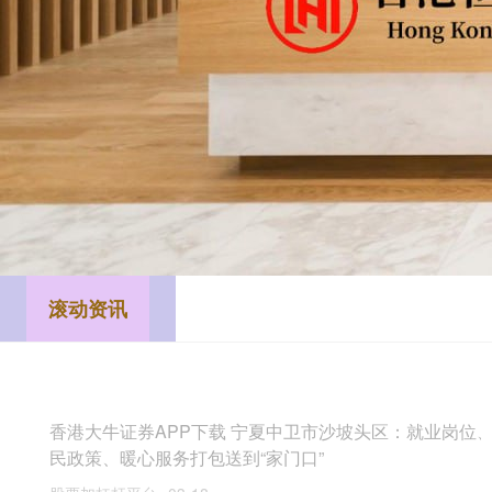
滚动资讯
股米网配资APP下载 仁心穿越古今 医德润泽蓉城｜中医药文
化涵养医德医风
道正网配资
04-03
在成都博物馆，一尊两千年前的汉代经穴漆人静默伫立，它身上的