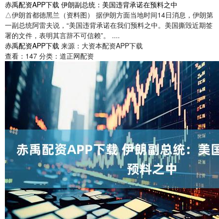
赤禹配资APP下载 伊朗副总统：美国违背承诺在预料之中
△伊朗首都德黑兰（资料图） 据伊朗方面当地时间14日消息，伊朗第
一副总统阿雷夫说，“美国违背承诺在我们预料之中。美国撕毁近期签
署的文件，表明其言辞不可信赖”。 ....
赤禹配资APP下载
来源：大资本配资APP下载
查看：
147
分类：
道正网配资