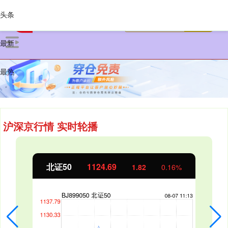
头条
最新
最热
沪深京行情 实时轮播
北证50
1125.05
2.17
0.19%