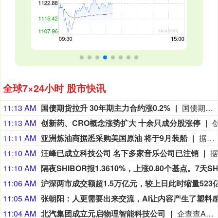
全球7×24小时 股市快讯
11:13 AM
国债期货拉升 30年期主力合约涨0.2%
国债期货拉升，30年期主力合约盘中涨0.20%，现报115.630元。10年期涨0.03%，现报109.415元。5年期涨0.01%，现报106.51元。2年期跌0.01%，现报102.618元。
11:13 AM
创新药、CRO概念涨势扩大 十余只成分股涨停
11:11 AM
亚洲炼油商据悉采购美国原油 将于9月装船
据知情交易员透露，亚洲炼油商近日采购了数船美国原油，将于9月装船，每笔采购量约为200万桶。买家包括泰国PTT和韩国SK Energy。据悉，日本炼油商Idemitsu也采购了一些美国原油，但相关货物的最终目的地尚不清楚。
11:10 AM
汪峰已成立科技公司 名下多家音乐公司已注销
11:10 AM
11:06 AM
11:05 AM
11:04 AM
北汽集团成立元启物理智能科技公司
企查查APP显示，近日，北京元启物理智能科技有限公司成立，法定代表人为张焱，注册资本为8亿元，经营范围包含新能源汽车整车销售；汽车零部件研发；智能车载设备制造；智能机器人的研发；人工智能基础软件开发等。企查查股权穿透显示，该公司由北京汽车集团有限公司全资持股。