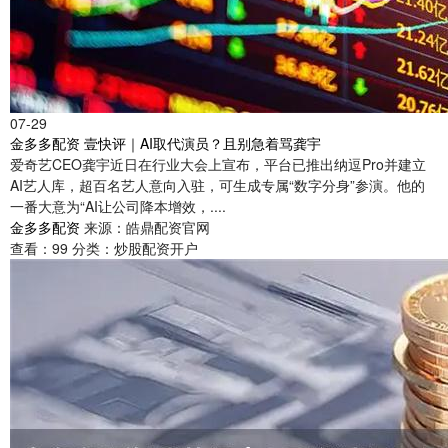
07-29
金多多配资 壹快评｜AI取代演员？且别急着骂龚宇
爱奇艺CEO龚宇近日在行业大会上宣布，平台已推出纳逗Pro并建立
AI艺人库，超百名艺人意向入驻，可生成专属“数字分身”参演。他的
一番大意为“AI让公司降本增效，....
金多多配资
来源：皓鼎配资官网
查看：
99
分类：
炒股配资开户