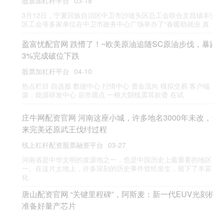
119个穴位点与现代针灸学高度吻合；旁边陈列的天回医简，记录着
财富配资APP下载 2025年12月27日新疆九鼎盛和果品经营
管理有限公司价格行情
炒股配资开户
04-14
（原标题：2025年12月27日新疆九鼎盛和果品经营管理有限公司价格
行情） 品种 价格 面粉 4.00 大米 5.80
财猫网配资APP下载 海博思创再拿欧洲4.6GWh大单！
炒股配资开户
07-01
近日，在德国慕尼黑举办的欧洲智慧能源展（The smarter E
Europe）现场，海博思创与意大利领先的能源基础设
专业杠杆配资 真正的纯阳之物，每周吃3次，脾胃好了，气
血足了，浑身更有劲了
炒股配资开户
04-18
老话讲，冬天要“藏”。藏什么？就是把身体的能量收好，养足。 这时
候，你得给身体加点“实实在在”的燃料。 今天这三道菜，就