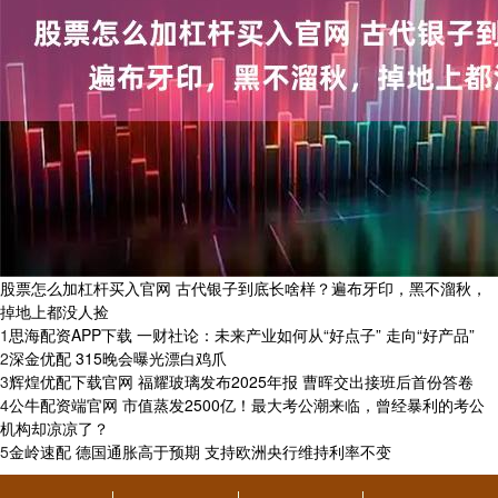
股票怎么加杠杆买入官网 古代银子到底长啥样？遍布牙印，黑不溜秋，
掉地上都没人捡
1
​思海配资APP下载 一财社论：未来产业如何从“好点子” 走向“好产品”
2
​深金优配 315晚会曝光漂白鸡爪
3
​辉煌优配下载官网 福耀玻璃发布2025年报 曹晖交出接班后首份答卷
4
​公牛配资端官网 市值蒸发2500亿！最大考公潮来临，曾经暴利的考公
机构却凉凉了？
5
​金岭速配 德国通胀高于预期 支持欧洲央行维持利率不变