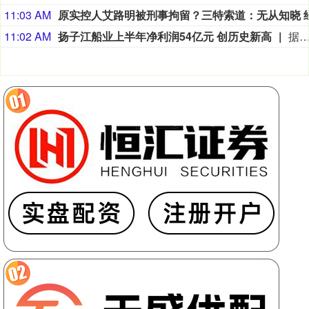
11:03 AM
11:02 AM
扬子江船业上半年净利润54亿元 创历史新高
据扬子江船业7日消息，扬子江船业近日发布2026年上半年度财务报告，公司营业收入及盈利能力均创历史新高。得益于集团造船核心业务的强劲增长，报告期内实现营业收入175亿元，同比增长36.2%，其中核心造船业务占总营收比重约94%；毛利润达63亿元，同比增长42.8%；