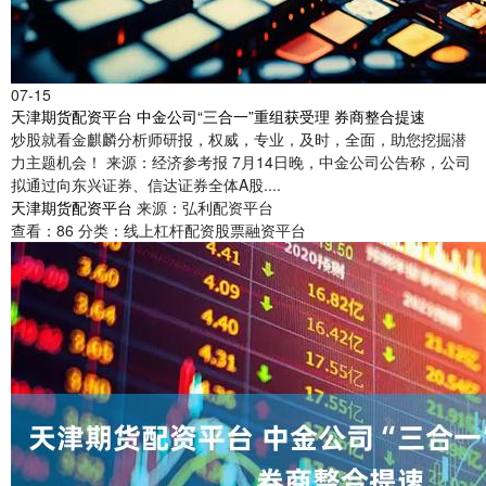
07-15
天津期货配资平台 中金公司“三合一”重组获受理 券商整合提速
炒股就看金麒麟分析师研报，权威，专业，及时，全面，助您挖掘潜
力主题机会！ 来源：经济参考报 7月14日晚，中金公司公告称，公司
拟通过向东兴证券、信达证券全体A股....
天津期货配资平台
来源：弘利配资平台
查看：
86
分类：
线上杠杆配资股票融资平台