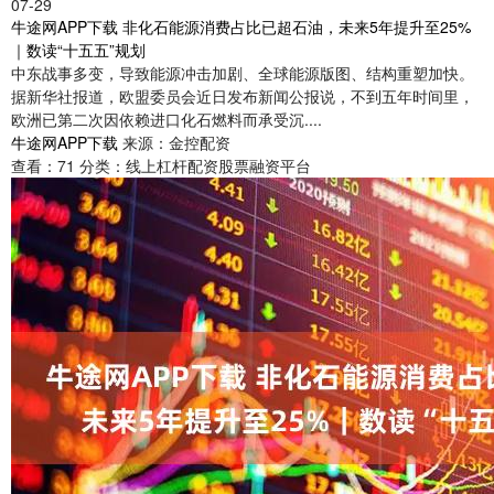
07-29
牛途网APP下载 非化石能源消费占比已超石油，未来5年提升至25%
｜数读“十五五”规划
中东战事多变，导致能源冲击加剧、全球能源版图、结构重塑加快。
据新华社报道，欧盟委员会近日发布新闻公报说，不到五年时间里，
欧洲已第二次因依赖进口化石燃料而承受沉....
牛途网APP下载
来源：金控配资
查看：
71
分类：
线上杠杆配资股票融资平台